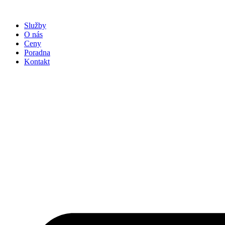
Přejít
k
Služby
obsahu
O nás
Ceny
Poradna
Kontakt